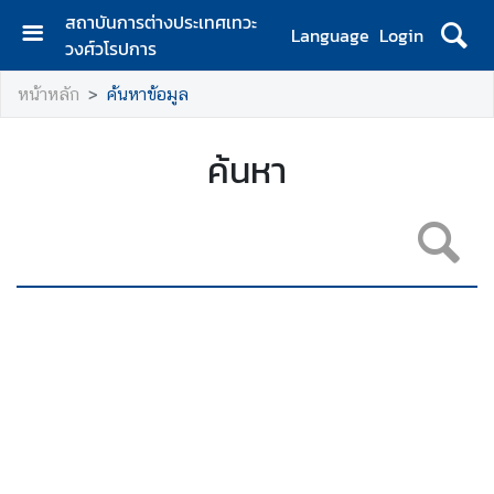
สถาบันการต่างประเทศเทวะ
Language
Login
วงศ์วโรปการ
ห
หน้าหลัก
ค้นหาข้อมูล
น้
า
ห
ค้นหา
ลั
ก
เ
กี่
ย
ว
กั
บ
ส
ถ
า
บั