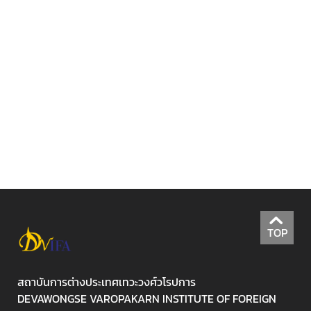
ลั
ก
สู
ต
ร
ภ
า
ษ
า
ต่
า
ง
ป
ร
TOP
ะ
เ
ท
สถาบันการต่างประเทศเทวะวงศ์วโรปการ
ศ
DEVAWONGSE VAROPAKARN INSTITUTE OF FOREIGN